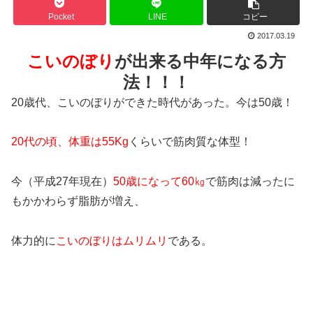
Pocket
LINE
コピー
2017.03.19
こいのぼり
が出来る
中年になる方
法！！！
20歳代、こいのぼりができた時代があった。今は50歳！
20代の頃、体重は55Kg
くらいで筋肉質な体型！
今（平成27年現在）
50歳になって60㎏
で筋肉は減ったに
もかかわらず脂肪が増え、
体力的に
こいのぼりはムリムリ
である。