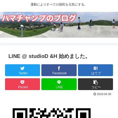
運動によりすべての国民を元気にする。
LINE @ studioD &H 始めました。
Twitter
Facebook
はてブ
Pocket
LINE
コピー
2019.04.30