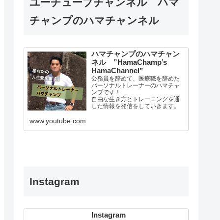
ユーチューブチャンネル ハマ
チャンプのハマチャンネル
ハマチャンプのハマチャン
ネル ”HamaChamp’s
HamaChannel”
公務員を辞めて、医療職を辞めた
パーソナルトレーナーのハマチャ
ンプです！
自由な生き方とトレーニングを通
した情報を発信をしていきます。
現在は主力として、発達障害児童
に対して、特に発達性協調運動症
www.youtube.com
（ＤＣＤ）に特化した療育施設を
運営しております。 大阪府池田
市神田に施設はあります。
【人生を変える覚悟】で身体機能
の向上…
Instagram
Instagram