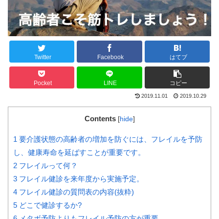
Twitter
Facebook
はてブ
Pocket
LINE
コピー
2019.11.01
2019.10.29
Contents
[
hide
]
1
要介護状態の高齢者の増加を防ぐには、フレイルを予防
し、健康寿命を延ばすことが重要です。
2
フレイルって何？
3
フレイル健診を来年度から実施予定。
4
フレイル健診の質問表の内容(抜粋)
5
どこで健診するか?
6
メタボ予防よりもフレイル予防の方が重要