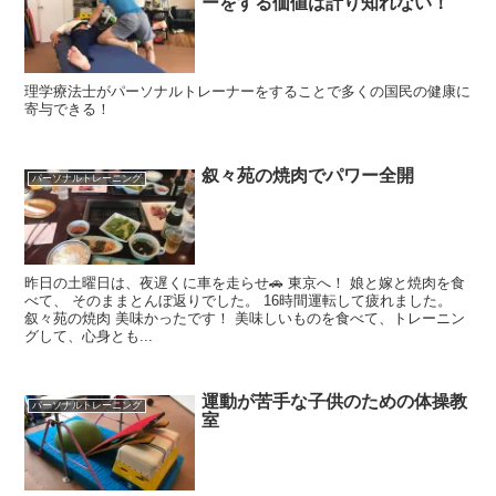
ーをする価値は計り知れない！
理学療法士がパーソナルトレーナーをすることで多くの国民の健康に
寄与できる！
叙々苑の焼肉でパワー全開
パーソナルトレーニング
昨日の土曜日は、夜遅くに車を走らせ🚗 東京へ！ 娘と嫁と焼肉を食
べて、 そのままとんぼ返りでした。 16時間運転して疲れました。
叙々苑の焼肉 美味かったです！ 美味しいものを食べて、トレーニン
グして、心身とも...
運動が苦手な子供のための体操教
パーソナルトレーニング
室