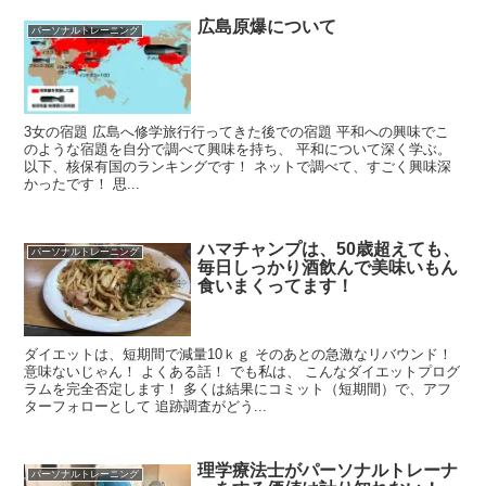
広島原爆について
パーソナルトレーニング
3女の宿題 広島へ修学旅行行ってきた後での宿題 平和への興味でこ
のような宿題を自分で調べて興味を持ち、 平和について深く学ぶ。
以下、核保有国のランキングです！ ネットで調べて、すごく興味深
かったです！ 思...
ハマチャンプは、50歳超えても、
パーソナルトレーニング
毎日しっかり酒飲んで美味いもん
食いまくってます！
ダイエットは、短期間で減量10ｋｇ そのあとの急激なリバウンド！
意味ないじゃん！ よくある話！ でも私は、 こんなダイエットプログ
ラムを完全否定します！ 多くは結果にコミット（短期間）で、アフ
ターフォローとして 追跡調査がどう...
理学療法士がパーソナルトレーナ
パーソナルトレーニング