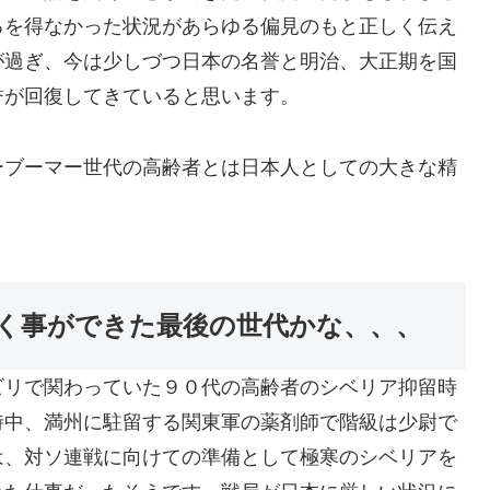
るを得なかった状況があらゆる偏見のもと正しく伝え
が過ぎ、今は少しづつ日本の名誉と明治、大正期を国
誉が回復してきていると思います。
ーブーマー世代の高齢者とは日本人としての大きな精
く事ができた最後の世代かな、、、
ビリで関わっていた９０代の高齢者のシベリア抑留時
時中、満州に駐留する関東軍の薬剤師で階級は少尉で
は、対ソ連戦に向けての準備として極寒のシベリアを