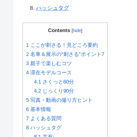
ハッシュタグ
Contents
[
hide
]
1
ここが刺さる！見どころ要約
2
名車＆展示の“刺さる”ポイント7
3
親子で楽しむコツ
4
滞在モデルコース
4.1
さくっと60分
4.2
じっくり90分
5
写真・動画の撮り方ヒント
6
基本情報
7
よくある質問
8
ハッシュタグ
8.1
共有: