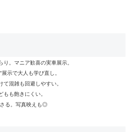
らり。マニア歓喜の実車展示。
化”展示で大人も学び直し。
けて混雑も回避しやすい。
どもも飽きにくい。
刺さる。写真映えも◎