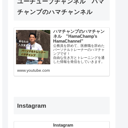
ユーチューブチャンネル ハマ
チャンプのハマチャンネル
ハマチャンプのハマチャン
ネル ”HamaChamp’s
HamaChannel”
公務員を辞めて、医療職を辞めた
パーソナルトレーナーのハマチャ
ンプです！
自由な生き方とトレーニングを通
した情報を発信をしていきます。
現在は主力として、発達障害児童
に対して、特に発達性協調運動症
www.youtube.com
（ＤＣＤ）に特化した療育施設を
運営しております。 大阪府池田
市神田に施設はあります。
【人生を変える覚悟】で身体機能
の向上…
Instagram
Instagram