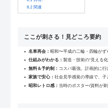
8.2
関連
ここが刺さる！見どころ要約
名車再会：
昭和〜平成の二輪・四輪がず
仕組みがわかる：
製造・技術の“見える
無料＆予約制：
コスパ最強。計画的に行
家族で安心：
社会見学感覚の導線で、子
昭和レトロ感：
当時のポスター/資料が