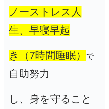
ノーストレス人
生、早寝早起
き（7時間睡眠）
で
自助努力
し、身を守ること