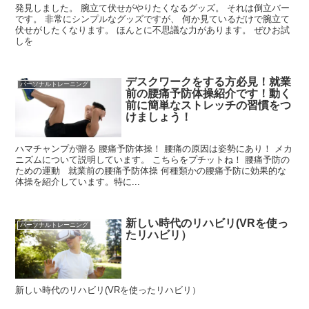
発見しました。 腕立て伏せがやりたくなるグッズ。 それは倒立バー
です。 非常にシンプルなグッズですが、 何か見ているだけで腕立て
伏せがしたくなります。 ほんとに不思議な力があります。 ぜひお試
しを
デスクワークをする方必見！就業
パーソナルトレーニング
前の腰痛予防体操紹介です！動く
前に簡単なストレッチの習慣をつ
けましょう！
ハマチャンプが贈る 腰痛予防体操！ 腰痛の原因は姿勢にあり！ メカ
ニズムについて説明しています。 こちらをプチットね！ 腰痛予防の
ための運動 就業前の腰痛予防体操 何種類かの腰痛予防に効果的な
体操を紹介しています。特に...
新しい時代のリハビリ(VRを使っ
パーソナルトレーニング
たリハビリ）
新しい時代のリハビリ(VRを使ったリハビリ）