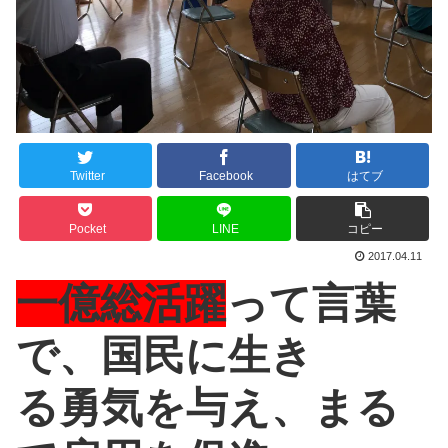
Twitter
Facebook
はてブ
Pocket
LINE
コピー
2017.04.11
一億総活躍
って言葉
で、国民に生き
る勇気を与え、まる