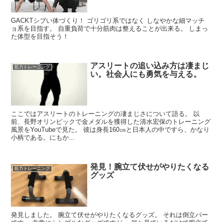
GACKTシブい体づくり！ ゴリゴリ系ではなく しなやかな細マッチ
ョ系を目指す。 自重負荷で十分筋肉は整えることが出来る。 しまっ
た体型を目指そう！
アスリートの追い込み方は凄まじ
筋力トレーニング
い。社会人にも勇気を与える。
ここではアスリートのトレーニングの凄まじさについて語る。 以
前、長野オリンピックで金メダルを獲得した清水宏保のトレーニング
風景をYouTubeで見た。 彼は身長160㎝と日本人の中ですら、かなり
小柄である。にもか...
発見！腕立て伏せがやりたくなる
筋力トレーニング
グッズ
発見しました。 腕立て伏せがやりたくなるグッズ。 それは倒立バー