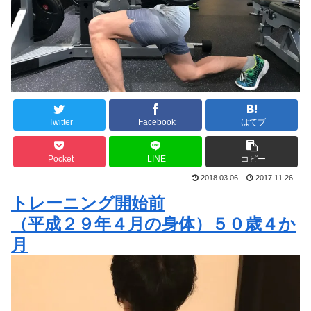
Twitter
Facebook
はてブ
Pocket
LINE
コピー
2018.03.06
2017.11.26
トレーニング開始前
（平成２９年４月の身体）５０歳４か
月