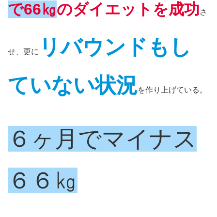
で66㎏
のダイエットを成功
さ
リバウンドもし
せ、更に
ていない状況
を作り上げている。
６ヶ月でマイナス
６６㎏