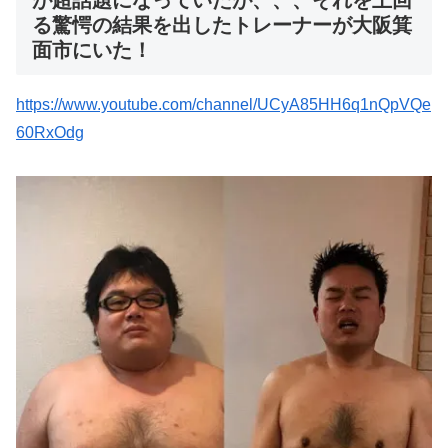
る驚愕の結果を出したトレーナーが大阪箕
面市にいた！
https://www.youtube.com/channel/UCyA85HH6q1nQpVQe
60RxOdg