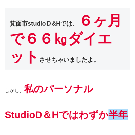
６ヶ月
箕面市studioＤ&Hでは、
で６６㎏ダイエ
ット
させちゃいましたよ。
私のパーソナル
しかし、
StudioD＆Hではわずか
半年