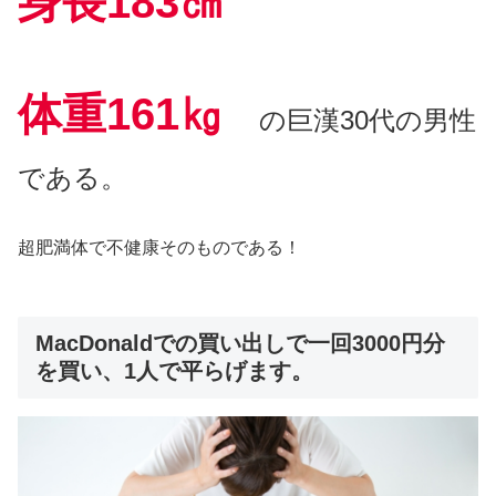
身長183㎝
体重161㎏
の巨漢30代の男性
である。
超肥満体で不健康そのものである！
MacDonaldでの買い出しで一回3000円分
を買い、1人で平らげます。