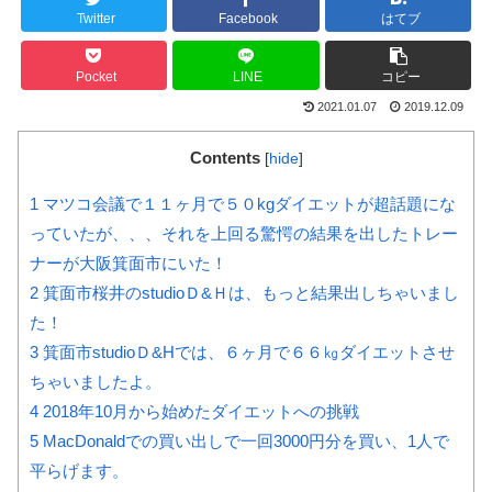
Twitter
Facebook
はてブ
Pocket
LINE
コピー
2021.01.07
2019.12.09
Contents
[
hide
]
1
マツコ会議で１１ヶ月で５０kgダイエットが超話題にな
っていたが、、、それを上回る驚愕の結果を出したトレー
ナーが大阪箕面市にいた！
2
箕面市桜井のstudioＤ&Ｈは、もっと結果出しちゃいまし
た！
3
箕面市studioＤ&Hでは、６ヶ月で６６㎏ダイエットさせ
ちゃいましたよ。
4
2018年10月から始めたダイエットへの挑戦
5
MacDonaldでの買い出しで一回3000円分を買い、1人で
平らげます。