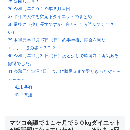
35
公開します！
36
令和元年２０１９年６月４日
37
半年の人生を変えるダイエットのまとめ
38
最後に（少し長文ですが、良かったら読んでくださ
い）
39
令和元年11月17日（日）約半年後、再会を果た
す、、、彼の姿は？？？
40
令和元年11月24日（日）あと少しで勝尾寺！勇気ある
撤退でした。
41
令和元年12月7日、ついに勝尾寺まで登りきったぞ～～
～～～～!!!
41.1
共有:
41.2
関連
マツコ会議で１１ヶ月で５０kgダイエット
が超話題になっていたが、、、それを上回