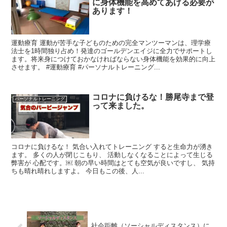
に身体機能を高めてあげる必要が
あります！
運動療育 運動が苦手な子どものための完全マンツーマンは、理学療
法士を1時間独り占め！発達のゴールデンエイジに全力でサポートし
ます。将来身につけておかなければならない身体機能を効果的に向上
させます。 #運動療育 #パーソナルトレーニング...
コロナに負けるな！勝尾寺まで登
パーソナルトレーニング
って来ました。
コロナに負けるな！ 気合い入れてトレーニング すると生命力が湧き
ます。 多くの人が閉じこもり、 活動しなくなることによって生じる
弊害が 心配です。￼ 朝の早い時間はとても空気が良いですし、 気持
ちも晴れ晴れしますよ。 今日もこの後、人...
社会距離（ソーシャルディスタンス）に