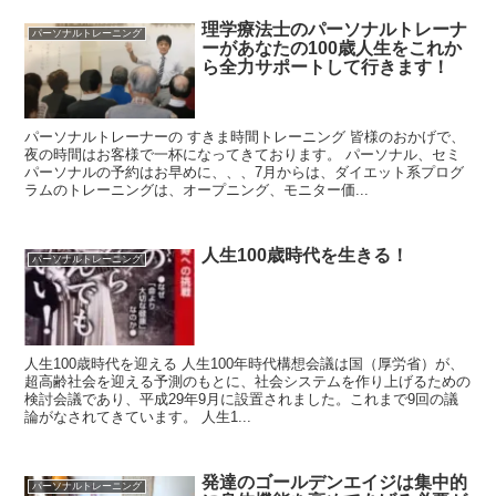
理学療法士のパーソナルトレーナ
パーソナルトレーニング
ーがあなたの100歳人生をこれか
ら全力サポートして行きます！
パーソナルトレーナーの すきま時間トレーニング 皆様のおかげで、
夜の時間はお客様で一杯になってきております。 パーソナル、セミ
パーソナルの予約はお早めに、、、7月からは、ダイエット系プログ
ラムのトレーニングは、オープニング、モニター価...
人生100歳時代を生きる！
パーソナルトレーニング
人生100歳時代を迎える 人生100年時代構想会議は国（厚労省）が、
超高齢社会を迎える予測のもとに、社会システムを作り上げるための
検討会議であり、平成29年9月に設置されました。これまで9回の議
論がなされてきています。 人生1...
発達のゴールデンエイジは集中的
パーソナルトレーニング