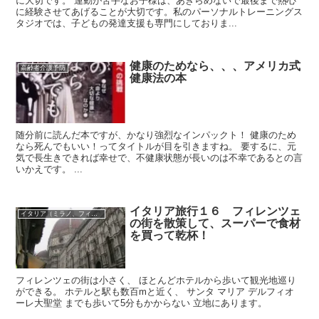
に大切です。 運動が苦手なお子様は、あきらめないで最後まで熱心
に経験させてあげることが大切です。私のパーソナルトレーニングス
タジオでは、子どもの発達支援も専門にしておりま...
健康のためなら、、、アメリカ式
高齢者介護予防
健康法の本
随分前に読んだ本ですが、かなり強烈なインパックト！ 健康のため
なら死んでもいい！ってタイトルが目を引きますね。 要するに、元
気で長生きできれば幸せで、不健康状態が長いのは不幸であるとの言
いかえです。 ...
イタリア旅行１６ フィレンツェ
イタリア（ミラノ、フィレンチェ、ロー）
の街を散策して、スーパーで食材
を買って乾杯！
フィレンツェの街は小さく、 ほとんどホテルから歩いて観光地巡り
ができる。 ホテルと駅も数百mと近く、 サンタ マリア デルフィオ
ーレ大聖堂 までも歩いて5分もかからない 立地にあります。