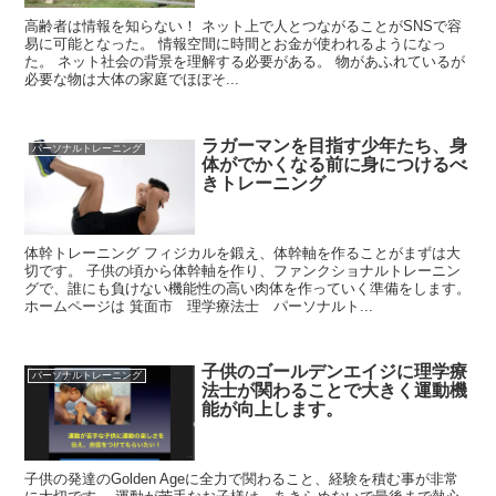
高齢者は情報を知らない！ ネット上で人とつながることがSNSで容
易に可能となった。 情報空間に時間とお金が使われるようになっ
た。 ネット社会の背景を理解する必要がある。 物があふれているが
必要な物は大体の家庭でほぼそ...
ラガーマンを目指す少年たち、身
パーソナルトレーニング
体がでかくなる前に身につけるべ
きトレーニング
体幹トレーニング フィジカルを鍛え、体幹軸を作ることがまずは大
切です。 子供の頃から体幹軸を作り、ファンクショナルトレーニン
グで、誰にも負けない機能性の高い肉体を作っていく準備をします。
ホームページは 箕面市 理学療法士 パーソナルト...
子供のゴールデンエイジに理学療
パーソナルトレーニング
法士が関わることで大きく運動機
能が向上します。
子供の発達のGolden Ageに全力で関わること、経験を積む事が非常