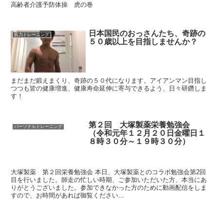
高齢者介護予防体操 虎の巻
日本国民のおっさんたち、奇跡の
筋力トレーニング
５０歳以上を目指しませんか？
まだまだ鍛えまくり、奇跡の５０代になります。アイアンマン目指し
つつも皆の健康増進、健康寿命延伸に寄与できるよう、日々研鑽しま
す！
第２回 大塚製薬栄養勉強会
パーソナルトレーニング
（令和元年１２月２０日金曜日１
８時３０分～１９時３０分）
大塚製薬 第２回栄養勉強会 本日、大塚製薬とのコラボ勉強会第2回
目を行いました。師走の忙しい時期、ご参加いただいた方、本当にあ
りがとうございました。参加できなかった方のために動画配信をしま
すので、お時間があれば御覧ください...