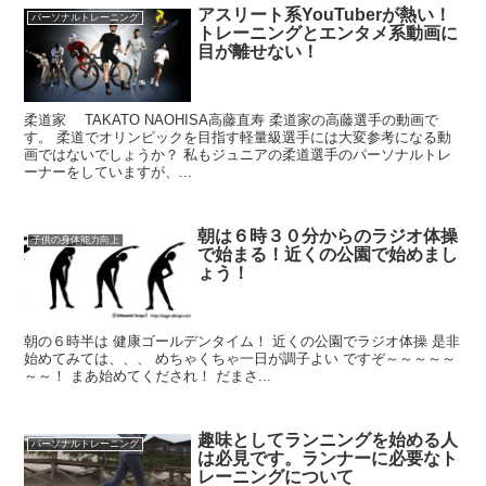
アスリート系YouTuberが熱い！
パーソナルトレーニング
トレーニングとエンタメ系動画に
目が離せない！
柔道家 TAKATO NAOHISA高藤直寿 柔道家の高藤選手の動画で
す。 柔道でオリンピックを目指す軽量級選手には大変参考になる動
画ではないでしょうか？ 私もジュニアの柔道選手のパーソナルトレ
ーナーをしていますが、...
朝は６時３０分からのラジオ体操
子供の身体能力向上
で始まる！近くの公園で始めまし
ょう！
朝の６時半は 健康ゴールデンタイム！ 近くの公園でラジオ体操 是非
始めてみては、、、 めちゃくちゃ一日が調子よい ですぞ～～～～～
～～！ まあ始めてくだされ！ だまさ...
趣味としてランニングを始める人
パーソナルトレーニング
は必見です。ランナーに必要なト
レーニングについて