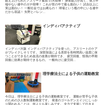
鍛え上げられたアスリート集団 の大喧嘩！ 身体能力が高く、体力半
端やない連中のガチ喧嘩！ これが世の中で最も面白い！ 試合以上に
実は面白い！ 一般社会ではお縄もの！ 球場という檻の中にいる連中
だから容認！ 矢野とバレン...
インディバアクティブ
筋力トレーニング
インディバ大阪 インディバアクティブを使った、アスリートのケア
がブレイクしそうです。 深部加温による患部を長時間高い温度に保
つことができるため血流の改善が期待でき、 疲労回復、怪我の早期
回復に効果が期待できるもの。 一般向けに疲労回...
理学療法士による子供の運動教室
パーソナルトレーニング
今日は、理学療法士による子供の運動教室です。 運動が苦手な子供
のための少人数制運動教室です。 発達のゴールデンエイジにしっか
り関われることは、何よりも楽しみです。 全力で支援して行きま