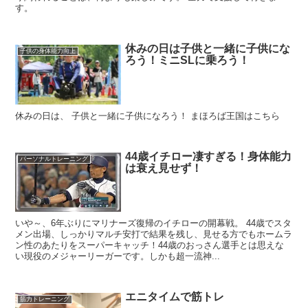
す。
休みの日は子供と一緒に子供にな
子供の身体能力向上
ろう！ミニSLに乗ろう！
休みの日は、 子供と一緒に子供になろう！ まほろば王国はこちら
44歳イチロー凄すぎる！身体能力
パーソナルトレーニング
は衰え見せず！
いや～、6年ぶりにマリナーズ復帰のイチローの開幕戦。 44歳でスタ
メン出場、しっかりマルチ安打で結果を残し、見せる方でもホームラ
ン性のあたりをスーパーキャッチ！44歳のおっさん選手とは思えな
い現役のメジャーリーガーです。しかも超一流神...
エニタイムで筋トレ
筋力トレーニング