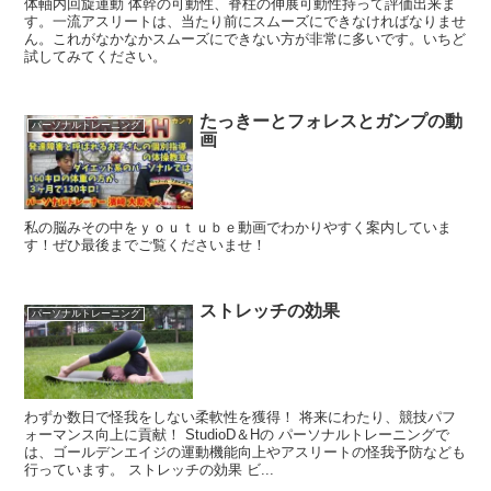
体軸内回旋運動 体幹の可動性、脊柱の伸展可動性持って評価出来ま
す。一流アスリートは、当たり前にスムーズにできなければなりませ
ん。これがなかなかスムーズにできない方が非常に多いです。いちど
試してみてください。
たっきーとフォレスとガンプの動
パーソナルトレーニング
画
私の脳みその中をｙｏｕｔｕｂｅ動画でわかりやすく案内していま
す！ぜひ最後までご覧くださいませ！
ストレッチの効果
パーソナルトレーニング
わずか数日で怪我をしない柔軟性を獲得！ 将来にわたり、競技パフ
ォーマンス向上に貢献！ StudioD＆Hの パーソナルトレーニングで
は、ゴールデンエイジの運動機能向上やアスリートの怪我予防なども
行っています。 ストレッチの効果 ビ...