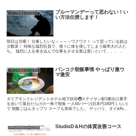
ブルーマンデーって思わない！い
パーソナルトレーニング
い方法伝授します！
明日は月曜！ 仕事したいな～～～～ワクワク！ って思っている奴は
少数派！ 特殊な猛烈社員で、後々に体を壊してしまう確率大の人た
ち。 猛烈に人を巻き込んで仕事をさせる輩は置いといて、、、 ...
バンコク朝飯事情 やっぱり激ウ
パーソナルトレーニング
マ激安
ダイアモンドレジデントホテル地下鉄Ⓜ️🚇ステイサン駅3番出口裏手
を歩いて屋台だらけの一角で朝食 一人60バーツ(日本円180円くらい)
で 朝飯ごはんタップリ スープも美味でした。 ヤッパリ、タイ&#x...
StudioD＆Hの体質改善コース
パーソナルトレーニング