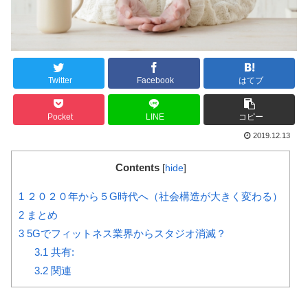
Twitter
Facebook
はてブ
Pocket
LINE
コピー
2019.12.13
Contents
[
hide
]
1
２０２０年から５G時代へ（社会構造が大きく変わる）
2
まとめ
3
5Gでフィットネス業界からスタジオ消滅？
3.1
共有:
3.2
関連