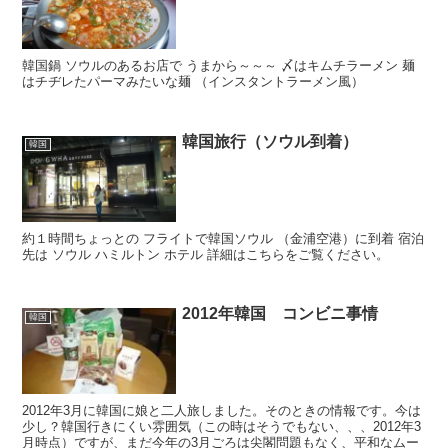
韓国鍋 ソウルのあるお店で うまから～～～ 〆はキムチラーメン 麺
はチヂレたパーマみたいな麺 （インスタントラーメン風）
韓国旅行（ソウル到着）
韓国
約１時間ちょっとの フライトで韓国ソウル （金浦空港）に到着 宿泊
先は ソウル ハミルトン ホテル 詳細はこちらをご覧ください。
2012年韓国 コンビニ事情
韓国
2012年3月に韓国に娘と二人旅しました。そのときの情報です。今は
少し？韓国行きにくい雰囲気（この時はそうでもない、、、2012年3
月時点）ですが、まだ今年の3月ごろは尖閣問題もなく、平和なムー