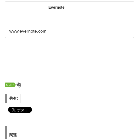
Evernote
www.evernote.com
共有:
関連