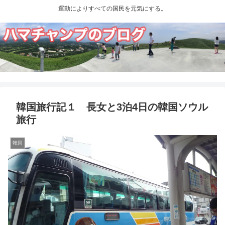
運動によりすべての国民を元気にする。
韓国旅行記１ 長女と3泊4日の韓国ソウル
旅行
韓国