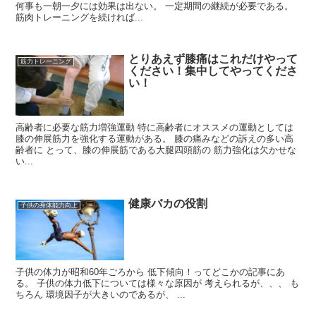
何事も一朝一夕には効果は出ない。 一定期間の継続が必要である。
筋肉トレーニングを続ければ...
とりあえず膝痛はこれだけやって
筋力トレーニング
ください！集中してやってくださ
い！
高齢者に必要な筋力増強運動 特に高齢者にオススメの運動としては
膝の伸展筋力を強化する運動がある。 膝の痛みなどの訴えの多い高
齢者に とって、膝の伸展筋である大腿四頭筋の 筋力強化は欠かせな
い...
健康バカの役割
子供の身体能力向上
子供の体力が昭和60年ごろから 低下傾向！ってどこかの記事にあ
る。 子供の体力低下については様々な原因が 考えられるが、、、 も
ちろん 環境因子が大きいのであるが、 ...